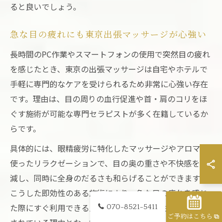
ると良いでしょう。
急な目の疲れにも東京出張マッサージが心強い
長時間のPC作業やスマートフォンの使用で突然目の疲れ
を感じたとき、東京の出張マッサージは自宅やホテルで
手軽に専門的なケアを受けられるため非常に心強い存在
です。理由は、目の周りの血行促進や首・肩のコリをほ
ぐす施術が可能な専門セラピストが多く在籍しているか
らです。
具体的には、眼精疲労に特化したマッサージやアロマを
使ったリラクゼーションで、目の奥の重さや不快感を軽
減し、同時に全身のだるさも和らげることができます。
こうした即効性のある施術により、急な目の疲れを感じ
た際にすぐ利用できる点が、多忙な東京の生活者に支持
070-8521-5411
ご予約はこちら