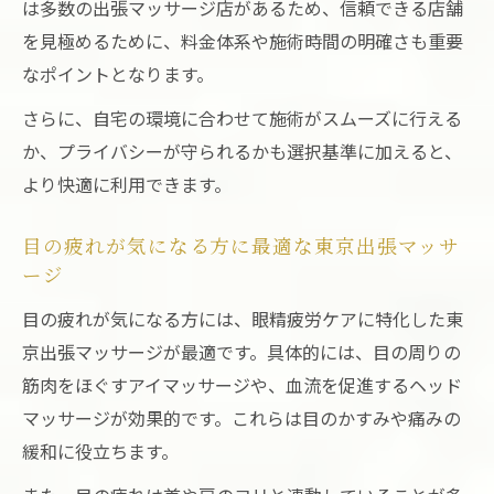
首肩こりや全身のだるさに最適なリラクゼーシ
は多数の出張マッサージ店があるため、信頼できる店舗
ョンを発見
を見極めるために、料金体系や施術時間の明確さも重要
東京出張マッサージで首肩こりを根本から
なポイントとなります。
楽に
さらに、自宅の環境に合わせて施術がスムーズに行える
全身のだるさに効く東京出張マッサージの
か、プライバシーが守られるかも選択基準に加えると、
選び方
より快適に利用できます。
出張マッサージでリラックスし目の疲れも
軽減
目の疲れが気になる方に最適な東京出張マッサ
ージ
自宅でできる首肩こり対策と出張マッサー
ジ活用
目の疲れが気になる方には、眼精疲労ケアに特化した東
京出張マッサージが最適です。具体的には、目の周りの
東京出張マッサージで夜もぐっすり眠れる
筋肉をほぐすアイマッサージや、血流を促進するヘッド
理由
マッサージが効果的です。これらは目のかすみや痛みの
眠れない夜も安心できる東京出張マッサージ活
緩和に役立ちます。
用術