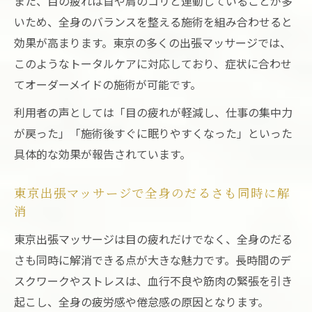
また、目の疲れは首や肩のコリと連動していることが多
東京出張マッサージで眠れない夜の不安を
いため、全身のバランスを整える施術を組み合わせると
ケア
効果が高まります。東京の多くの出張マッサージでは、
目の疲れが原因の不眠に出張マッサージが
このようなトータルケアに対応しており、症状に合わせ
効果的
てオーダーメイドの施術が可能です。
寝る前に受ける東京出張マッサージの魅力
利用者の声としては「目の疲れが軽減し、仕事の集中力
東京出張マッサージで自宅が快眠空間に変
が戻った」「施術後すぐに眠りやすくなった」といった
わる
具体的な効果が報告されています。
出張マッサージで目覚めが変わる理由を解
説
東京出張マッサージで全身のだるさも同時に解
当日予約も安心の東京出張マッサージ体験ポイ
消
ント
東京出張マッサージは目の疲れだけでなく、全身のだる
東京出張マッサージは当日予約でも安心対
さも同時に解消できる点が大きな魅力です。長時間のデ
応
スクワークやストレスは、血行不良や筋肉の緊張を引き
急な目の疲れにも東京出張マッサージが心
起こし、全身の疲労感や倦怠感の原因となります。