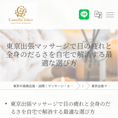
東京出張マッサージで目の疲れと
全身のだるさを自宅で解消する最
適な選び方
東京の高級出張・訪問｜マッサージ・エステ・オンライン心理カウンセリング｜六本木・麻布・赤坂・青山・白金・港区・東京23区｜アロマオイルとディープリンパで贅沢なひとときを「Camellia Tokyo（カメリア東京）」
コラム
東京出張マッサージで目の疲れと全身のだるさを自宅で解消する最適な選び方
東京出張マッサージで目の疲れと全身のだ
るさを自宅で解消する最適な選び方