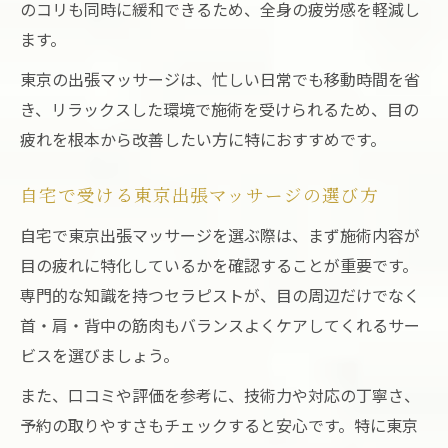
のコリも同時に緩和できるため、全身の疲労感を軽減し
寝る前に東京出張マッサージを受けるメリ
ます。
ット
東京の出張マッサージは、忙しい日常でも移動時間を省
眼精疲労のケアを重視するなら知っておくべき
き、リラックスした環境で施術を受けられるため、目の
施術法
疲れを根本から改善したい方に特におすすめです。
東京出張マッサージの眼精疲労対策施術と
は
自宅で受ける東京出張マッサージの選び方
目の疲れに効く東京出張マッサージの施術
自宅で東京出張マッサージを選ぶ際は、まず施術内容が
法
目の疲れに特化しているかを確認することが重要です。
首肩の緊張を緩和する出張マッサージ技術
専門的な知識を持つセラピストが、目の周辺だけでなく
自律神経を整える東京出張マッサージの手
首・肩・背中の筋肉もバランスよくケアしてくれるサー
法
ビスを選びましょう。
眼精疲労におすすめのヘッドマッサージ活
また、口コミや評価を参考に、技術力や対応の丁寧さ、
用法
予約の取りやすさもチェックすると安心です。特に東京