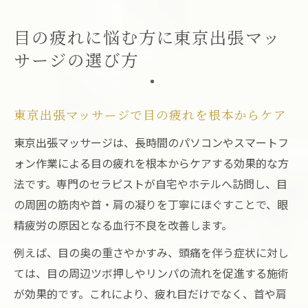
ッサージ
目の疲れに悩む方に東京出張マッ
東京出張マッサージで全身のだるさも同時
サージの選び方
に解消
忙しい方が安心できる東京出張マッサージ
活用法
東京出張マッサージで目の疲れを根本からケア
自宅で体感する東京出張マッサージの効果とは
東京出張マッサージは、長時間のパソコンやスマートフ
東京出張マッサージが与える目の疲れへの
ォン作業による目の疲れを根本からケアする効果的な方
即効性
法です。専門のセラピストが自宅やホテルへ訪問し、目
自宅で実感できる東京出張マッサージの効
の周囲の筋肉や首・肩の凝りを丁寧にほぐすことで、眼
果
精疲労の原因となる血行不良を改善します。
東京出張マッサージで全身が軽くなる理由
例えば、目の奥の重さやかすみ、頭痛を伴う症状に対し
とは
ては、目の周辺ツボ押しやリンパの流れを促進する施術
目の疲れ改善に役立つ出張マッサージの特
が効果的です。これにより、疲れ目だけでなく、首や肩
徴