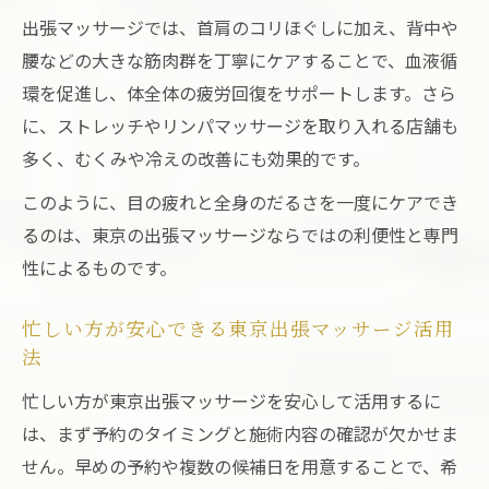
強い
出張マッサージでは、首肩のコリほぐしに加え、背中や
当日予約でスムーズに受けられる出張マッ
腰などの大きな筋肉群を丁寧にケアすることで、血液循
サージ
環を促進し、体全体の疲労回復をサポートします。さら
東京出張マッサージ利用時の注意点と選び
に、ストレッチやリンパマッサージを取り入れる店舗も
方
多く、むくみや冷えの改善にも効果的です。
自宅やホテルで即対応の東京出張マッサー
このように、目の疲れと全身のだるさを一度にケアでき
ジ活用法
るのは、東京の出張マッサージならではの利便性と専門
性によるものです。
忙しい方が安心できる東京出張マッサージ活用
法
忙しい方が東京出張マッサージを安心して活用するに
は、まず予約のタイミングと施術内容の確認が欠かせま
せん。早めの予約や複数の候補日を用意することで、希