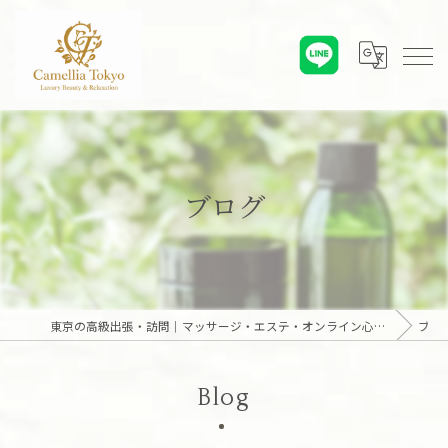
ブログ
東京の高級出張・訪問｜マッサージ・エステ・オンライン心理カウンセリング｜六本木・麻布・赤坂・青山・白金・港区・東京23区｜アロマオイルとディープリンパで贅沢なひとときを「Camellia Tokyo（カメリア東京）」
ブログ
Blog