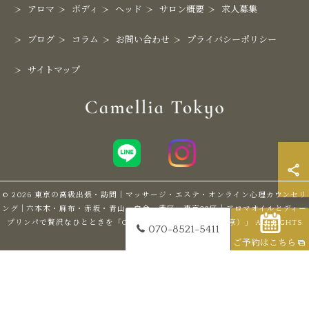
アロマ
ボディ
ヘッド
サロン概要
求人募集
ブログ
コラム
お問い合わせ
プライバシーポリシー
サイトマップ
© 2026 東京の高級出張・訪問｜マッサージ・エステ・オンライン心理カウンセリ
ング｜六本木・麻布・赤坂・青山・白金・港区・東京23区｜アロマオイルとディー
プリンパで贅沢なひとときを「Camellia Tokyo（カメリア東京）」 ALL RIGHTS
070-8521-5411
RESERVED.
ご予約はこちら