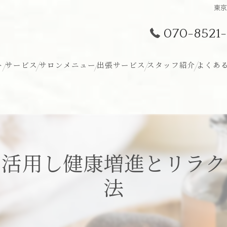
東
070-8521-
ト
サービス
サロンメニュー
出張サービス
スタッフ紹介
よくあ
を活用し健康増進とリラク
法