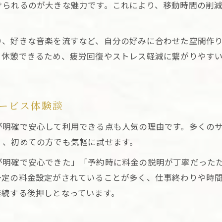
けられるのが大きな魅力です。これにより、移動時間の削
東京出張マッサージを活用したリフレッシュ体験談
東京の健康管理には出張マッサージ活用が効果的
り、好きな音楽を流すなど、自分の好みに合わせた空間作
東京出張マッサージで始める健康管理の新習慣
ま休憩できるため、疲労回復やストレス軽減に繋がりやす
福利厚生マッサージ導入企業が注目する活用メリット
。
健康増進に役立つ東京出張マッサージの特徴と活用法
東京出張マッサージを継続利用する効果と理由
ービス体験談
マッサージ出張サービスが東京で選ばれる根拠と実際
が明確で安心して利用できる点も人気の理由です。多くの
移動なしで実感する東京出張マッサージの魅力
く、初めての方でも気軽に試せます。
東京出張マッサージが人気な理由と移動不要の便利さ
が明確で安心できた」「予約時に料金の説明が丁寧だった
自宅やホテルで気軽に受ける東京出張マッサージの魅
一定の料金設定がされていることが多く、仕事終わりや時
東京出張マッサージがもたらす時間効率と健康増進効
継続する後押しとなっています。
出張タイマッサージも選べる東京のリラクゼーション
マッサージ出張自宅利用で叶える新しい癒し習慣