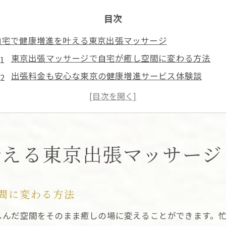
目次
自宅で健康増進を叶える東京出張マッサージ
東京出張マッサージで自宅が癒し空間に変わる方法
出張料金も安心な東京の健康増進サービス体験談
自宅利用で効果を実感する東京出張マッサージ活用術
東京出張マッサージが叶える日常のリラクゼーション
マッサージ出張が健康維持に与える東京での影響とは
出張マッサージでストレスを軽減する東京の方法
叶える東京出張マッサージ
東京出張マッサージでストレスを和らげるコツと実例
マッサージ出張自宅利用で感じる東京の心身ケア効果
間に変わる方法
東京出張タイマッサージのリラクゼーション活用ポイ
しんだ空間をそのまま癒しの場に変えることができます。
ストレス解消に役立つ東京出張マッサージの流れと予