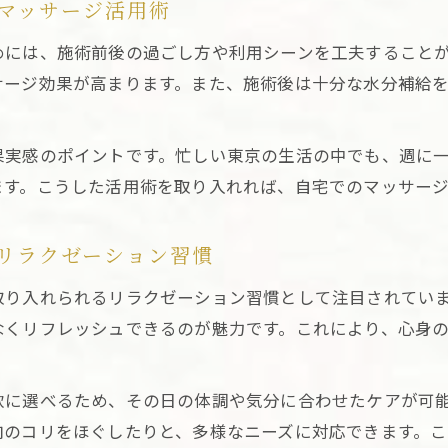
マッサージ活用術
企業も注目する東京の出張マッサージ導入効果
めには、施術前後の過ごし方や利用シーンを工夫すること
東京出張マッサージの福利厚生導入で社員満足度が向
サージ効果が高まります。また、施術後は十分な水分補給
企業マッサージ求人需要増加の理由と東京の現状
出張マッサージ東京導入で職場の健康増進を実現する
果実感のポイントです。忙しい東京の生活の中でも、週に
社員のストレス軽減に役立つ東京出張マッサージの実
ます。こうした活用術を取り入れれば、自宅でのマッサー
福利厚生マッサージを東京で活用する具体的なメリッ
心身を整える東京出張マッサージの新習慣
リラクゼーション習慣
東京出張マッサージで始める心身ケアの新たな日常
取り入れられるリラクゼーション習慣として注目されてい
出張マッサージ東京で実感するリラクゼーション効果
なくリフレッシュできるのが魅力です。これにより、心身
東京出張マッサージが提案するセルフケアの習慣化
癒し本舗などで話題の東京出張マッサージの活用術
軟に選べるため、その日の体調や気分に合わせたケアが可
東京出張メンズエステも選べるリラクゼーション体験
肉のコリをほぐしたりと、多様なニーズに対応できます。