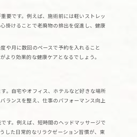
が重要です。例えば、施術前には軽いストレッ
上
を心掛けることで老廃物の排出を促進し、健康
方法
一度や月に数回のペースで予約を入れること
例
ジがより効果的な健康ケアとなるでしょう。
ト
ます。自宅やオフィス、ホテルなど好きな場所
のバランスを整え、仕事のパフォーマンス向上
能です。例えば、短時間のヘッドマッサージで
こうした日常的なリラクゼーション習慣が、東