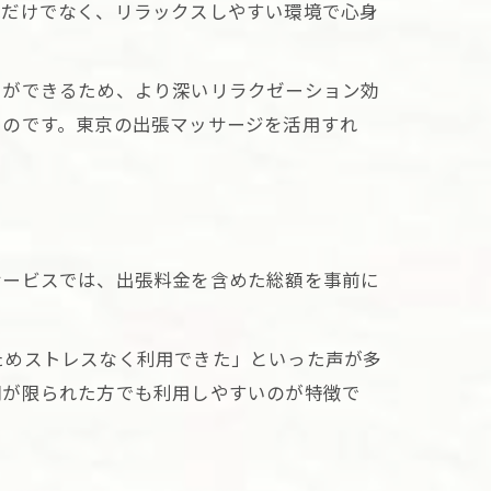
減だけでなく、リラックスしやすい環境で心身
りができるため、より深いリラクゼーション効
いのです。東京の出張マッサージを活用すれ
サービスでは、出張料金を含めた総額を事前に
ためストレスなく利用できた」といった声が多
力
間が限られた方でも利用しやすいのが特徴で
果
体験