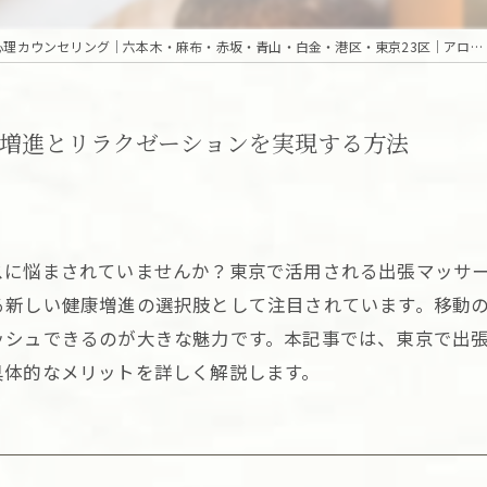
東京の高級出張・訪問｜マッサージ・エステ・オンライン心理カウンセリング｜六本木・麻布・赤坂・青山・白金・港区・東京23区｜アロマオイルとディープリンパで贅沢なひとときを「Camellia Tokyo（カメリア東京）」
増進とリラクゼーションを実現する方法
スに悩まされていませんか？東京で活用される出張マッサ
る新しい健康増進の選択肢として注目されています。移動
ッシュできるのが大きな魅力です。本記事では、東京で出
具体的なメリットを詳しく解説します。