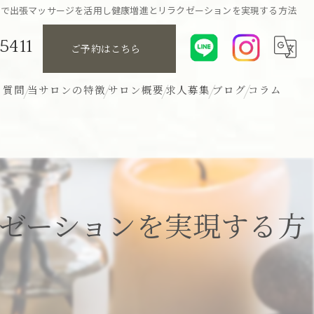
京で出張マッサージを活用し健康増進とリラクゼーションを実現する方法
5411
ご予約はこちら
る質問
当サロンの特徴
サロン概要
求人募集
ブログ
コラム
リンパ
アロマ
ボディ
ゼーションを実現する方
ヘッド