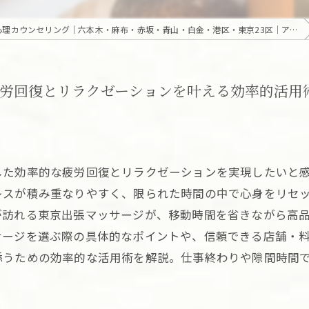
東京の高級出張・訪問｜マッサージ・エステ・オンライン心理カウンセリング｜六本木・麻布・赤坂・青山・白金・港区・東京23区｜アロマオイルとディープリンパで贅沢なひとときを「Camellia Tokyo（カメリア東京）」
労回復とリラクゼーションを叶える効率的活用
した効率的な疲労回復とリラクゼーションを実現したいと
レスが積み重なりやすく、限られた時間の中で心身をリセ
が訪れる東京出張マッサージが、移動時間を省きながら高
サージを選ぶ際の具体的なポイントや、信頼できる店舗・
添うための効率的な活用術を解説。仕事終わりや隙間時間