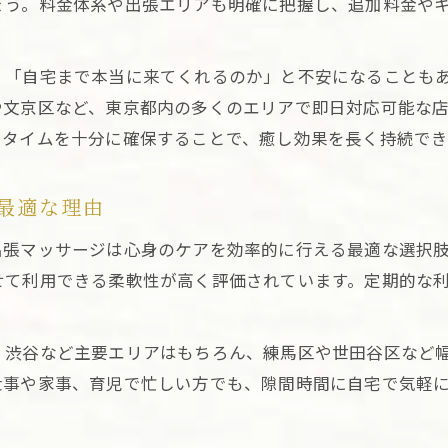
ょう。料金体系や出張エリアも明確に把握し、追加料金や
コストパフォーマンス重視の東京出張マッサージ選
」「自宅まで本当に来てくれるのか」と不安になることも
や文京区など、東京都内の多くのエリアで即日対応可能な
スタイムを十分に確保することで、癒し効果を長く持続でき
最適な理由
出張マッサージは心身のケアを効率的に行える最適な選択
せて利用できる柔軟性が高く評価されています。定期的な
。
、渋谷など主要エリアはもちろん、練馬区や世田谷区など
仕事や家事、育児で忙しい方でも、隙間時間に自宅で気軽