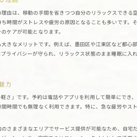
る理由
東京出張マッサージの疲労回復効果を徹底解説
の理由は、移動の手間を省きつつ自分のリラックスできる
東京出張マッサージが支持される理由を検証
待ち時間がストレスや疲労の原因となることも多いです。
仕事終わりに東京出張マッサージでリフレッシュ
身のケアが可能となります。
マッサージとエステの違いから賢く選ぶ方法
も大きなメリットです。例えば、墨田区や江東区など都心
東京出張マッサージとエステの違いを解説
はプライバシーが守られ、リラックス状態のまま睡眠に入
健康維持に東京出張マッサージが適する理由
東京出張マッサージ選びで失敗しないコツ
出張マッサージとエステの特徴比較ポイント
魅力
目的別に東京出張マッサージを賢く選ぶ方法
手軽さ」です。予約は電話やアプリを利用して簡単にでき
東京都内でリラクゼーションを実現するコツ
隙間時間でも無理なく利用できます。特に、急な疲労やス
東京出張マッサージで自宅リラクゼーション
。
東京都内で手軽に癒しを得る活用のコツ
内のさまざまなエリアでサービス提供が可能なため、自宅
リラクゼーションなら東京出張マッサージがおすす