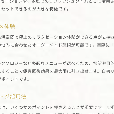
クゼーションや、家庭でのリフレッシュタイムとして活用
ストレス解消に役立つ東京出張マッサージの選び方
リセットできるのが大きな特徴です。
東京出張マッサージで心身のリセットを図る方法
効率的な東京出張マッサージ利用術を解説
ス体験
東京出張マッサージを効率的に使うポイント
生活空間で極上のリラクゼーション体験ができる点が支持
隙間時間に活用できる東京出張マッサージ術
の悩みに合わせたオーダーメイド施術が可能です。実際に
東京出張マッサージで時短リフレッシュを実現
忙しい方必見の東京出張マッサージ活用法
レクソロジーなど多彩なメニューが選べるため、希望や目
東京出張マッサージのオンライン予約活用術
にすることで疲労回復効果を最大限に引き出せます。自宅
予約時に知っておきたい料金体系のポイント
がポイントです。
東京出張マッサージの料金体系と安心の選び方
東京出張マッサージの料金相場と注意点
ージ活用法
追加料金の有無を東京出張マッサージで確認
には、いくつかのポイントを押さえることが重要です。ま
東京出張マッサージ予約時の料金比較ポイント