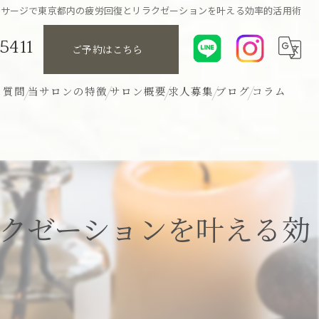
ッサージで東京都内の疲労回復とリラクゼーションを叶える効率的活用術
5411
ご予約はこちら
る質問
当サロンの特徴
サロン概要
求人募集
ブログ
コラム
リンパ
アロマ
ボディ
クゼーションを叶える効
ヘッド