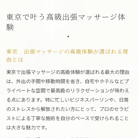
はの魅力
東京で叶う高級出張マッサージ体
心身を癒す東京 出張マッサージ体験の流
験
れ
高級志向の方に最適な東京 出張マッサー
ジの特徴
東京 出張マッサージの高級体験が選ばれる理
自宅やホテルで極上の癒しを堪能
由とは
東京 出張マッサージが自宅やホテルで人
東京で出張マッサージの高級体験が選ばれる最大の理由
気の理由
は、外出の手間や移動時間を省き、自宅やホテルなどプ
プライベート空間で味わう東京 出張マッ
ライベートな空間で最高級のリラクゼーションが味わえ
サージの魅力
る点にあります。特に忙しいビジネスパーソンや、日常
ホテル滞在中に楽しむ東京 出張マッサー
のストレスから解放されたい方にとって、プロのセラピ
ジの活用法
ストによる丁寧な施術を自分のペースで受けられること
は大きな魅力です。
自宅で高級感を感じる東京 出張マッサー
ジ体験