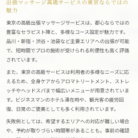
ホテルで東京 出張マッサージを満喫する
出張マッサージ高級サービスの東京ならではの
方法
魅力
プライベート空間ならではの東京 出張マ
東京の高級出張マッサージサービスは、都心ならではの
ッサージ体験
豊富なセラピスト陣と、多様なコース設定が魅力です。
品川・新宿・渋谷・池袋など主要エリアへの出張が可能
東京 出張マッサージを活かすリラックス
で、短時間でプロの施術が受けられる利便性も高く評価
空間づくり
されています。
自宅やホテルで心地よい東京 出張マッサ
ージの工夫
また、東京の高級サービスは利用者の多様なニーズに応
信頼できるセラピストとのリラクゼーション
えるため、全身ケアからアロマトリートメント、ストレ
ッチやヘッドスパまで幅広いメニューが用意されていま
東京 出張マッサージで信頼できるセラピ
す。ビジネスマンのホテル滞在時や、観光客の疲労回
ストを選ぶ
復、日常のご褒美としても多く利用されています。
経験豊富なセラピストが東京 出張マッサ
ージで活躍
失敗例としては、希望するエリアへの対応が難しい場合
や、予約が取りづらい時間帯があることも。事前の確認
安心して任せられる東京 出張マッサージ