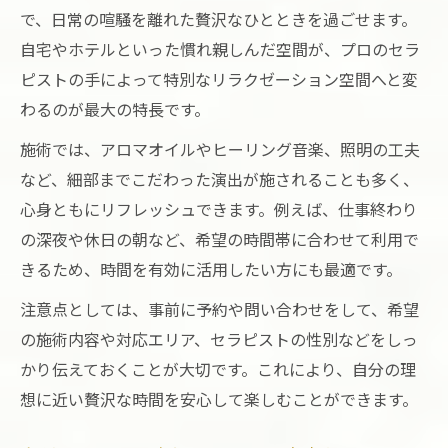
高級志向に応える施術の選び方
で、日常の喧騒を離れた贅沢なひとときを過ごせます。
東京 出張マッサージで施術内容を選ぶコ
自宅やホテルといった慣れ親しんだ空間が、プロのセラ
ツ
ピストの手によって特別なリラクゼーション空間へと変
高級感を重視した東京 出張マッサージの
わるのが最大の特長です。
選択基準
施術では、アロマオイルやヒーリング音楽、照明の工夫
技術と信頼性で選ぶ東京 出張マッサージ
など、細部までこだわった演出が施されることも多く、
活用法
心身ともにリフレッシュできます。例えば、仕事終わり
こだわり派におすすめの東京 出張マッサ
の深夜や休日の朝など、希望の時間帯に合わせて利用で
ージ施術
きるため、時間を有効に活用したい方にも最適です。
東京 出張マッサージで満足度を高める選
注意点としては、事前に予約や問い合わせをして、希望
び方
の施術内容や対応エリア、セラピストの性別などをしっ
プライベート空間を贅沢に満喫する方法
かり伝えておくことが大切です。これにより、自分の理
東京 出張マッサージを自宅で快適に楽し
想に近い贅沢な時間を安心して楽しむことができます。
むコツ