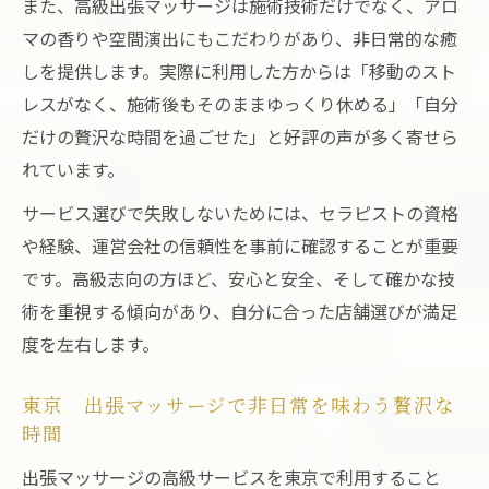
また、高級出張マッサージは施術技術だけでなく、アロ
東京 出張マッサージの利用シーンとおす
マの香りや空間演出にもこだわりがあり、非日常的な癒
すめポイント
しを提供します。実際に利用した方からは「移動のスト
レスがなく、施術後もそのままゆっくり休める」「自分
上質な東京出張マッサージの魅力
だけの贅沢な時間を過ごせた」と好評の声が多く寄せら
東京 出張マッサージの上質さを体感する
れています。
ポイント
高級出張マッサージが東京で注目される背
サービス選びで失敗しないためには、セラピストの資格
景
や経験、運営会社の信頼性を事前に確認することが重要
です。高級志向の方ほど、安心と安全、そして確かな技
技術力が光る東京 出張マッサージの魅力
術を重視する傾向があり、自分に合った店舗選びが満足
とは
度を左右します。
東京の出張マッサージで得られる心身の充
実感
東京 出張マッサージで非日常を味わう贅沢な
東京 出張マッサージの癒しがもたらす安
時間
心感
出張マッサージの高級サービスを東京で利用すること