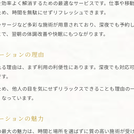
を効率よく解消するための最適なサービスです。仕事や移
疲労回復に最適な東京出張リラクゼーションの特徴
ため、時間を無駄にせずリフレッシュできます。
ホテル滞在中の東京出張リラクゼーション利用法
ッサージなど多彩な施術が用意されており、深夜でも予約
日付をまたぐ疲労回復には夜間の出張リラクがおすすめ
とで、翌朝の体調改善や快眠にもつながります。
東京出張リラクゼーションで深夜の疲労回復を実現
夜間帯に対応する東京出張リラクゼーションの強み
ーションの理由
日付をまたぐリラクゼーション利用のメリット
東京出張リラクゼーションで翌朝の活力を手に入れる
れる理由は、まず利用の利便性にあります。深夜でも対応
です。
夜間対応の東京出張リラクゼーション予約ポイント
眠れぬ夜に効く東京の癒しサービス最前線
ため、他人の目を気にせずリラックスできることも理由の
くなっています。
東京出張リラクゼーションが不眠対策に効果的な理由
眠れぬ夜も安心の東京出張リラクゼーション実例
心地よい眠りを誘う東京出張リラクゼーション施術法
ーションの魅力
夜中の不調に寄り添う東京出張リラクゼーションサー
の最大の魅力は、時間と場所を選ばずに質の高い施術が受