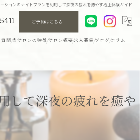
ゼーションのナイトプランを利用して深夜の疲れを癒やす極上体験ガイド
5411
ご予約はこちら
る質問
当サロンの特徴
サロン概要
求人募集
ブログ
コラム
リンパ
アロマ
ボディ
用して深夜の疲れを癒や
ヘッド