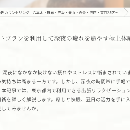
東京の高級出張・訪問｜マッサージ・エステ・オンライン心理カウンセリング｜六本木・麻布・赤坂・青山・白金・港区・東京23区｜アロマオイルとディープリンパで贅沢なひとときを「Camellia Tokyo（カメリア東京）」
トプランを利用して深夜の疲れを癒やす極上体
で、深夜になかなか抜けない疲れやストレスに悩まされてい
い気持ちは高まる一方です。しかし、深夜の時間帯に手軽
。本記事では、東京都内で利用できる出張リラクゼーショ
用術を詳しく解説します。癒しと快眠、翌日の活力を手に
見してみませんか。