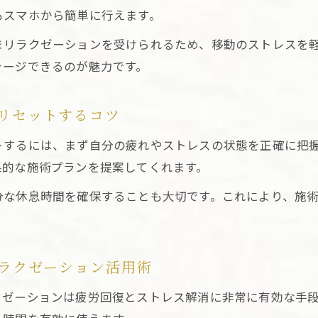
睡眠改善に役立つ東京出張リラクゼーションの選択肢
もスマホから簡単に行えます。
自宅やホテルで体感する極上の夜間リラクゼーション
まリラクゼーションを受けられるため、移動のストレスを
東京出張リラクゼーションは自宅やホテルで手軽に体
ャージできるのが魅力です。
プライベート空間で味わう東京出張リラクゼーション
ホテル滞在者に人気の東京出張リラクゼーション施術
リセットするコツ
自宅で受ける東京出張リラクゼーションのメリット
トするには、まず自分の疲れやストレスの状態を正確に把
夜間も利用可能な東京出張リラクゼーションの安心感
果的な施術プランを提案してくれます。
東京で手軽に受けるナイトプランの魅力を解説
分な休息時間を確保することも大切です。これにより、施
東京出張リラクゼーションのナイトプラン特徴まとめ
手軽に始める東京出張リラクゼーションナイトプラン
忙しい夜も東京出張リラクゼーションで癒しを確保
ラクゼーション活用術
ナイトプランが支持される東京出張リラクゼーション
クゼーションは疲労回復とストレス解消に非常に有効な手
東京出張リラクゼーションで夜のリセット時間を作る