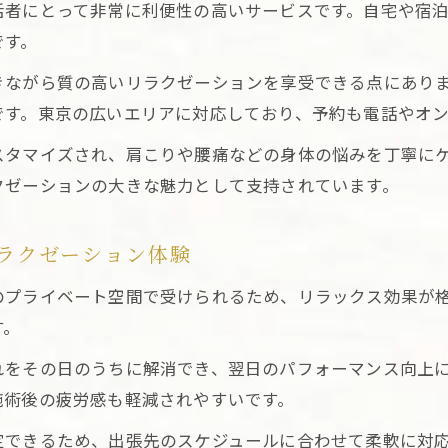
活者にとって非常に利便性の高いサービスです。自宅や宿
出張リラクゼーション後の日常に役立つアドバイス集
です。
東京出張リラクゼーション後の満足感を持続させるコツ
きながら質の高いリラクゼーションを享受できる点にあり
フターフォロー重視なら東京の出張施術が選ばれる理由
です。東京の広いエリアに対応しており、予約も電話やオ
東京出張リラクゼーションが提供する手厚いアフターフ
安心のアフターサービスが東京出張リラクゼーションの
スタマイズされ、肩こりや腰痛などの身体の悩みを丁寧に
クゼーションの大きな魅力として支持されています。
東京出張リラクゼーションで受ける心身サポート内容
利用者満足度が高い東京出張リラクゼーションの秘密
ラクゼーション体験
アフターフォロー重視の東京出張リラクゼーション体制
身の回復を実感するアフターケアの重要性
のプライベート空間で受けられるため、リラックス効果が
す。
東京出張リラクゼーション施術後のアフターケアとは
心身のバランスを整える東京出張リラクゼーションの提
れをその日のうちに解消でき、翌日のパフォーマンス向上
アフターケアが東京出張リラクゼーション効果を高める
施術後の疲労感も軽減されやすいです。
東京出張リラクゼーションで回復を実感するコツ
定できるため、出張先のスケジュールに合わせて柔軟に対