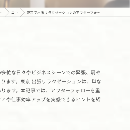
セリング｜六本木・麻布・赤坂・青山・白金・港区・東京23区｜アロマオイルとディープリンパで贅沢なひとときを「Camellia Tokyo（カメリア東京）」
コラム
東京で出張リラクゼーションのアフターフォローを重視した効果的な活用法
の多忙な日々やビジネスシーンでの緊張、肩や
ります。東京 出張リラクゼーションは、単な
あります。本記事では、アフターフォローを重
ケアや仕事効率アップを実感できるヒントを紹