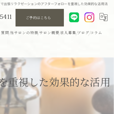
京で出張リラクゼーションのアフターフォローを重視した効果的な活用法
5411
ご予約はこちら
る質問
当サロンの特徴
サロン概要
求人募集
ブログ
コラム
リンパ
アロマ
ボディ
を重視した効果的な活用
ヘッド