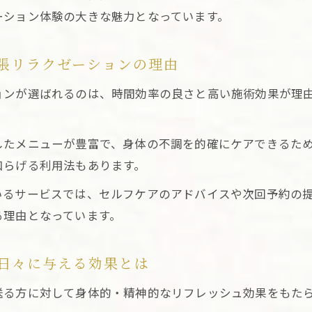
リラクゼーション施術後の心身ケアを東京で実践
ーション体験の大きな魅力となっています。
京で得られる出張リラクゼーション体験談
東京出張リラクゼーションを利用した体験談を紹介
張リラクゼーションの理由
実際に受けた東京出張リラクゼーションの感想集
ョンが選ばれるのは、時間効率の良さと高い施術効果が理
アフターフォローの良さを感じた東京出張体験例
仕事後に利用した東京出張リラクゼーションの声
したメニューが豊富で、身体の不調を的確にケアできるた
東京出張リラクゼーションがもたらす変化とは
和らげる利用法もあります。
術後も満足度が高いサービスの選び方
いるサービスでは、セルフケアのアドバイスや次回予約の
東京出張リラクゼーション選びのチェックポイント
る理由となっています。
施術後の満足感が続く東京出張リラクゼーションの特徴
アフターフォローが充実した東京出張リラクゼーション
日々に与える効果とは
サービス向上を目指す東京出張リラクゼーション探し方
送る方に対して身体的・精神的なリフレッシュ効果をもた
東京出張リラクゼーションの信頼できる選び方解説