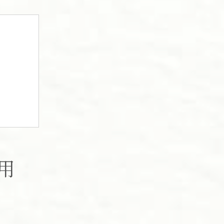
の理由
は
術
用
ト