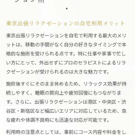
アプリ活用で東京出張リラクゼーションを
手軽に予約
出張リラクゼーションが選ばれる理由を解説
東京出張リラクゼーションの自宅利用メリット
東京出張リラクゼーションの人気急上昇の
東京出張リラクゼーションを自宅で利用する最大のメリ
理由
ットは、移動の手間がなく自分の好きなタイミングで本
外出不要で叶う東京出張リラクゼーション
格的な施術を受けられる点です。特に仕事や家事で忙し
の魅力
い方にとって、外出せずにプロのセラピストによるリラ
仕事や家事の合間に東京出張リラクゼーシ
クゼーションが受けられるのは大きな魅力です。
ョン
施術後すぐにそのまま休めるため、リラックス効果が持
東京出張リラクゼーションが幅広い層に支
続しやすく、睡眠の質向上や疲労回復にもつながりま
持される背景
す。さらに、出張リラクゼーションは港区・中央区・渋
マッサージ出張自宅サービスの安心感とは
谷区・新宿区など幅広いエリアに対応しているため、急
東京で人気の出張リラクゼーション活用法
な疲れや体調不良時にも迅速な対応が可能です。
東京出張リラクゼーションを賢く使う方法
利用時の注意点としては、事前にコース内容や料金をし