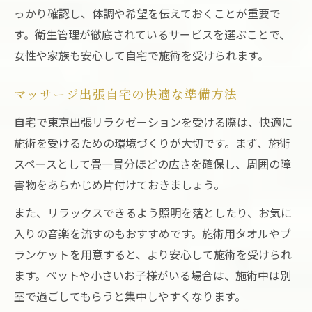
マッサージ出張料金の比較と選び方のコツ
っかり確認し、体調や希望を伝えておくことが重要で
出張リラクゼーション東京のおすすめ活用
す。衛生管理が徹底されているサービスを選ぶことで、
シーン
女性や家族も安心して自宅で施術を受けられます。
アプリで簡単予約する東京出張リラクゼー
マッサージ出張自宅の快適な準備方法
ション
自宅で東京出張リラクゼーションを受ける際は、快適に
自宅やホテルでの東京出張リラクゼーショ
施術を受けるための環境づくりが大切です。まず、施術
ン体験談
スペースとして畳一畳分ほどの広さを確保し、周囲の障
疲れ解消なら東京出張リラクゼーションに注目
害物をあらかじめ片付けておきましょう。
東京出張リラクゼーションの施術で疲れを
癒す
また、リラックスできるよう照明を落としたり、お気に
入りの音楽を流すのもおすすめです。施術用タオルやブ
マッサージ出張自宅で心身の疲れをリセッ
ランケットを用意すると、より安心して施術を受けられ
ト
ます。ペットや小さいお子様がいる場合は、施術中は別
東京出張リラクゼーションで睡眠の質を高
室で過ごしてもらうと集中しやすくなります。
める