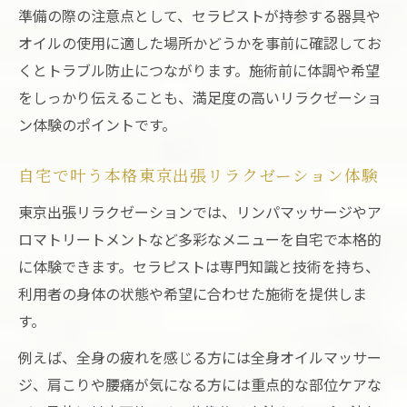
準備の際の注意点として、セラピストが持参する器具や
ストレス解消に東京出張リラクゼーション
オイルの使用に適した場所かどうかを事前に確認してお
が最適
くとトラブル防止につながります。施術前に体調や希望
疲れた日に便利な東京出張リラクゼーショ
をしっかり伝えることも、満足度の高いリラクゼーショ
ン予約術
ン体験のポイントです。
ホテルで受ける東京出張リラクゼーションの新
提案
自宅で叶う本格東京出張リラクゼーション体験
ホテル滞在時の東京出張リラクゼーション
東京出張リラクゼーションでは、リンパマッサージやア
の魅力
ロマトリートメントなど多彩なメニューを自宅で本格的
出張や旅行先での東京出張リラクゼーショ
に体験できます。セラピストは専門知識と技術を持ち、
ン活用法
利用者の身体の状態や希望に合わせた施術を提供しま
東京出張リラクゼーションでホテル時間を
す。
贅沢に
例えば、全身の疲れを感じる方には全身オイルマッサー
マッサージ出張アプリでホテル施術を即予
ジ、肩こりや腰痛が気になる方には重点的な部位ケアな
約