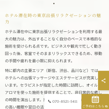
ホテル滞在時の東京出張リラクゼーションの魅
力
ホテル滞在中に東京出張リラクゼーションを利用する最
大の魅力は、外出することなく自分のペースで本格的な
施術を受けられる点です。ビジネスや観光で忙しく動き
回った後、客室でそのままリラックスできるため、移動
の手間や疲れを最小限に抑えられます。
特に都内の主要エリア（新宿、渋谷、品川など）では、
ホテルへの出張マッサージやエステサービスが充実して
います。セラピストが指定した時間に訪問し、オイルや
アロマを使った施術を提供することで、非日常的な癒し
の時間を演出します。施術後はそのまま休めるため、質
070-8521-5411
の高い睡眠や翌日の活力アップにも繋がります。
ご予約はこちら