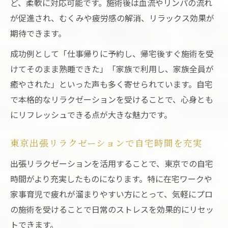
ど、柔軟に対応可能です。施術後は血流やリンパの流れ
ビジネスパーソンにおすすめの東京出張リ
が促進され、むくみや疲労感の解消、リラックス効果が
ラクゼーション
期待できます。
予約方法や料金のポイントを丁寧に伝授
成功例として「仕事帰りに予約し、帰宅後すぐ施術を受
東京出張リラクゼーションの予約手順とコ
けてそのまま熟睡できた」「家族で利用し、家族全員が
ツ
癒やされた」といった声も多く寄せられています。自宅
マッサージ出張料金を把握するポイント
で本格的なリラクゼーションを受けることで、心身とも
出張リラクゼーション東京のキャンセル規
にリフレッシュできる点が大きな魅力です。
定確認法
アプリ予約で便利な東京出張リラクゼーシ
東京出張リラクゼーションで自宅時間を充実
ョン活用術
出張リラクゼーションを活用することで、東京での自宅
料金比較で賢く選ぶ東京出張リラクゼーシ
時間がより充実したものになります。特に在宅ワークや
ョン
家事育児で疲れが溜まりやすい方にとって、気軽にプロ
の施術を受けることで日常のストレスを効果的にリセッ
トできます。