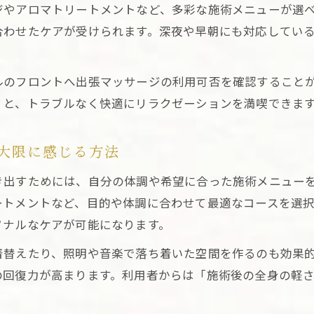
ジやアロマトリートメントなど、多彩な施術メニューが選
東京出張マッサージの技術力とリピート率の関係
合わせたケアが受けられます。深夜や早朝にも対応してい
深夜でも安心の東京出張マッサージ対応術
深夜対応の東京出張マッサージ活用で安心のリラック
ルのフロントへ出張マッサージの利用可否を確認すること
仕事終わりに利用しやすい東京出張マッサージの探し
くと、トラブルなく快適にリラクゼーションを満喫できま
東京出張マッサージで深夜の疲れをしっかりリセット
夜間も選べる東京出張マッサージのメリット
大限に感じる方法
東京出張マッサージで遅い時間も安心して依頼する方
き出すためには、自分の体調や希望に合った施術メニュー
自宅やホテルで快適に受けるマッサージ体験
ートメントなど、目的や体調に合わせて最適なコースを選
東京出張マッサージで自宅が癒しの空間に変わる理由
ソナルなケアが可能になります。
ホテル滞在に東京出張マッサージを取り入れる利点
着替えたり、照明や音楽で落ち着いた空間を作るのも効果
東京出張マッサージでプライベートなケアを気軽に体
の回復力が高まります。利用者からは「施術後の全身の軽
出張マッサージ東京で好きな場所が極上サロンに変身
自宅利用で感じる東京出張マッサージの安心ポイント