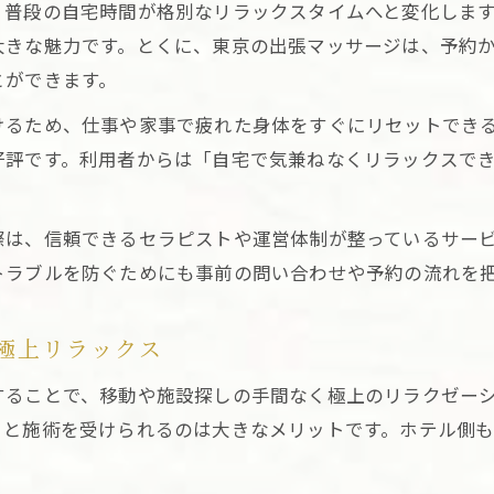
、普段の自宅時間が格別なリラックスタイムへと変化しま
東京出張マッサージの施術内容と満足度の高め方
大きな魅力です。とくに、東京の出張マッサージは、予約
リラクゼーション重視の東京出張マッサージ選び方
とができます。
リラクゼーションなら出張マッサージ東京で決まり
けるため、仕事や家事で疲れた身体をすぐにリセットでき
出張マッサージ東京で叶える理想のリラクゼーション
好評です。利用者からは「自宅で気兼ねなくリラックスで
東京出張マッサージで日常に癒しをプラスするコツ
ホテル滞在中も東京出張マッサージで快適な休息体験
際は、信頼できるセラピストや運営体制が整っているサー
東京出張マッサージでリラクゼーションを極める方法
トラブルを防ぐためにも事前の問い合わせや予約の流れを
自宅利用にも最適な東京出張マッサージの魅力
プロセラピストによる出張ケアの魅力とは
極上リラックス
東京出張マッサージでプロの技術を体感するメリット
することで、移動や施設探しの手間なく極上のリラクゼー
経験豊富なセラピストが東京出張マッサージで叶える
りと施術を受けられるのは大きなメリットです。ホテル側
出張マッサージ東京のセラピスト選びで重視すべき点
東京出張マッサージでプロのケアを受ける安心感