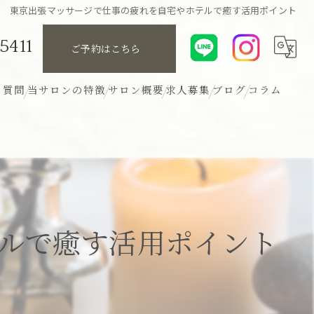
東京出張マッサージで仕事の疲れを自宅やホテルで癒す活用ポイント
5411
ご予約はこちら
る質問
当サロンの特徴
サロン概要
求人募集
ブログ
コラム
リンパ
アロマ
ボディ
ルで癒す活用ポイント
ヘッド