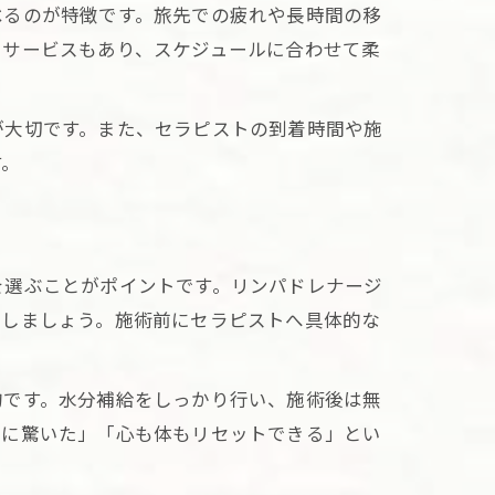
べるのが特徴です。旅先での疲れや長時間の移
るサービスもあり、スケジュールに合わせて柔
ス
が大切です。また、セラピストの到着時間や施
方
す。
法
を選ぶことがポイントです。リンパドレナージ
択しましょう。施術前にセラピストへ具体的な
的です。水分補給をしっかり行い、施術後は無
験
さに驚いた」「心も体もリセットできる」とい