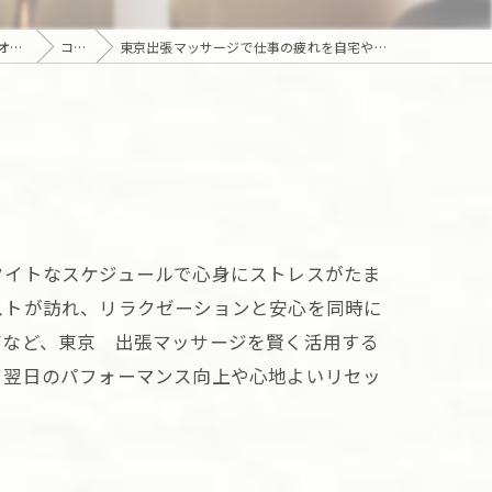
東京の高級出張・訪問｜マッサージ・エステ・オンライン心理カウンセリング｜六本木・麻布・赤坂・青山・白金・港区・東京23区｜アロマオイルとディープリンパで贅沢なひとときを「Camellia Tokyo（カメリア東京）」
コラム
東京出張マッサージで仕事の疲れを自宅やホテルで癒す活用ポイント
タイトなスケジュールで心身にストレスがたま
ストが訪れ、リラクゼーションと安心を同時に
びなど、東京 出張マッサージを賢く活用する
て翌日のパフォーマンス向上や心地よいリセッ