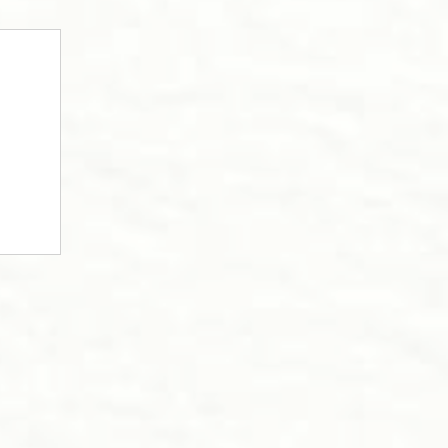
法
コツ
訣