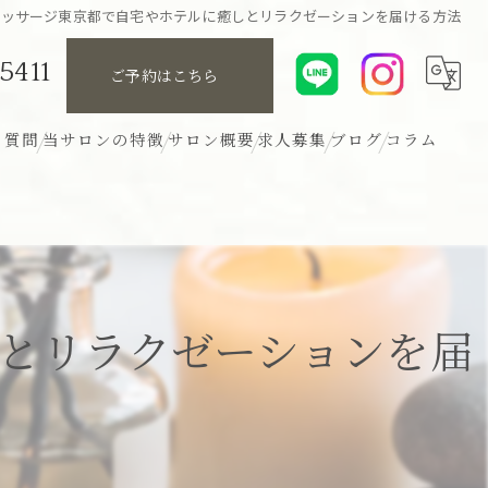
マッサージ東京都で自宅やホテルに癒しとリラクゼーションを届ける方法
5411
ご予約はこちら
る質問
当サロンの特徴
サロン概要
求人募集
ブログ
コラム
リンパ
アロマ
ボディ
とリラクゼーションを届
ヘッド