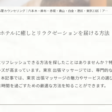
東京の高級出張・訪問｜マッサージ・エステ・オンライン心理カウンセリング｜六本木・麻布・赤坂・青山・白金・港区・東京23区｜アロマオイルとディープリンパで贅沢なひとときを「Camellia Tokyo（カメリア東京）」
ホテルに癒しとリラクゼーションを届ける方法
にリフレッシュできる方法を探したことはありませんか？
ズが高まっています。東京 出張マッサージでは、専門的
。本記事では、東京 出張マッサージの魅力やサービスの選
な時間を過ごすための最適な方法を知ることができます。