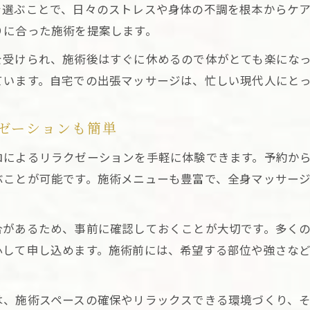
を選ぶことで、日々のストレスや身体の不調を根本からケ
手軽に癒される出張マッサージの活用術
りに合った施術を提案します。
東京出張マッサージなら手軽にプロの施術を体験
を受けられ、施術後はすぐに休めるので体がとても楽にな
スマホ予約で便利な東京出張マッサージ活用法
ています。自宅での出張マッサージは、忙しい現代人にと
出張マッサージアプリで東京出張マッサージを賢く選
東京出張マッサージの手軽な利用方法を徹底解説
ゼーションも簡単
気軽に頼める東京出張マッサージの魅力とは
ロによるリラクゼーションを手軽に体験できます。予約か
対応時間や予約のしやすさで選ぶ方法
ぶことが可能です。施術メニューも豊富で、全身マッサー
東京出張マッサージの対応時間をチェックするポイン
予約が簡単な東京出張マッサージの選び方
合があるため、事前に確認しておくことが大切です。多く
夜間対応も安心な東京出張マッサージの特徴
心して申し込めます。施術前には、希望する部位や強さな
東京出張マッサージの予約方法と便利な活用法
対応時間が柔軟な東京出張マッサージのメリット
は、施術スペースの確保やリラックスできる環境づくり、