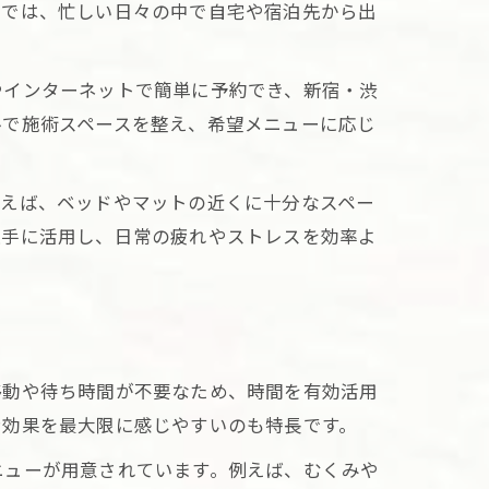
内では、忙しい日々の中で自宅や宿泊先から出
やインターネットで簡単に予約でき、新宿・渋
ルで施術スペースを整え、希望メニューに応じ
方
例えば、ベッドやマットの近くに十分なスペー
上手に活用し、日常の疲れやストレスを効率よ
術
移動や待ち時間が不要なため、時間を有効活用
法
ン効果を最大限に感じやすいのも特長です。
ニューが用意されています。例えば、むくみや