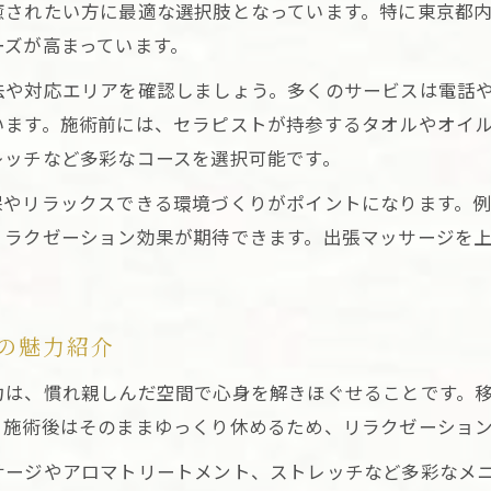
癒されたい方に最適な選択肢となっています。特に東京都
東京出張マッサージで心身のストレスを解消しよう
ーズが高まっています。
信頼できる東京出張マッサージの選び方
法や対応エリアを確認しましょう。多くのサービスは電話
信頼重視の東京出張マッサージ選びポイント解説
います。施術前には、セラピストが持参するタオルやオイ
口コミで選ぶ東京出張マッサージの安心基準
レッチなど多彩なコースを選択可能です。
東京出張マッサージで信頼できるセラピストの見分け
保やリラックスできる環境づくりがポイントになります。
東京出張マッサージの評判や実績を確認する方法
リラクゼーション効果が期待できます。出張マッサージを
技術と信頼性で選ぶ東京出張マッサージのコツ
忙しい日々に活きる自宅マッサージの極意
東京出張マッサージが忙しい毎日に最適な理由
の魅力紹介
自宅で叶う東京出張マッサージ時短リラクゼーション
力は、慣れ親しんだ空間で心身を解きほぐせることです。
東京出張マッサージで効率的に疲れをリセットする方
。施術後はそのままゆっくり休めるため、リラクゼーショ
忙しい生活に役立つ東京出張マッサージの活用術
サージやアロマトリートメント、ストレッチなど多彩なメ
自宅時間を活かす東京出張マッサージの極意とは