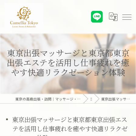
東京出張マッサージと東京都東京
出張エステを活用し仕事疲れを癒
やす快適リラクゼーション体験
東京の高級出張・訪問｜マッサージ・エステ・オンライン心理カウンセリング｜六本木・麻布・赤坂・青山・白金・港区・東京23区｜アロマオイルとディープリンパで贅沢なひとときを「Camellia Tokyo（カメリア東京）」
コラム
東京出張マッサージと東京都東京出張エステを活用し仕事疲れを癒やす快適リラクゼーション体験
東京出張マッサージと東京都東京出張エス
テを活用し仕事疲れを癒やす快適リラクゼ