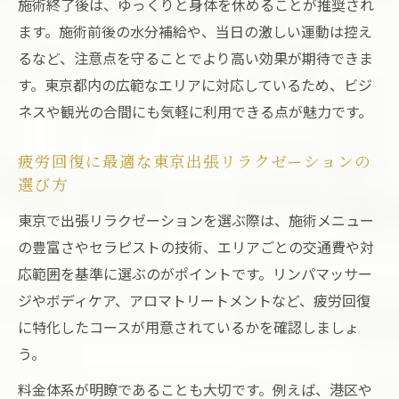
忙しい方におすすめの東京出張エステ活用
施術終了後は、ゆっくりと身体を休めることが推奨され
術
ます。施術前後の水分補給や、当日の激しい運動は控え
るなど、注意点を守ることでより高い効果が期待できま
東京都の出張エステでリラクゼーション体
す。東京都内の広範なエリアに対応しているため、ビジ
験を充実
ネスや観光の合間にも気軽に利用できる点が魅力です。
東京出張リラクゼーションが選ばれる理由
を解説
疲労回復に最適な東京出張リラクゼーションの
仕事の合間に利用できる東京出張エステの
選び方
利点
東京で出張リラクゼーションを選ぶ際は、施術メニュー
の豊富さやセラピストの技術、エリアごとの交通費や対
応範囲を基準に選ぶのがポイントです。リンパマッサー
ジやボディケア、アロマトリートメントなど、疲労回復
に特化したコースが用意されているかを確認しましょ
う。
料金体系が明瞭であることも大切です。例えば、港区や