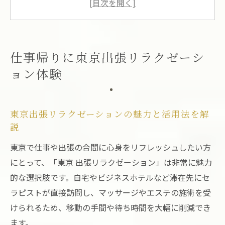
マッサージ
東京都で受ける出張リラクゼーション体験
の流れ
仕事帰りに東京出張リラクゼーシ
疲労回復に最適な東京出張リラクゼーショ
ョン体験
ンの選び方
ビジネスパーソンに人気の東京出張リラク
ゼーション事情
東京出張リラクゼーションの魅力と活用法を解
自宅やホテルで叶う極上の癒やし時間
説
東京出張リラクゼーションが自宅で叶える
東京で仕事や出張の合間に心身をリフレッシュしたい方
至福の時間
にとって、「東京 出張リラクゼーション」は非常に魅力
ホテル滞在時におすすめの東京出張リラク
的な選択肢です。自宅やビジネスホテルなど滞在先にセ
ゼーション
ラピストが直接訪問し、マッサージやエステの施術を受
自宅で味わう東京都出張マッサージの心地
けられるため、移動の手間や待ち時間を大幅に削減でき
よさ
ます。