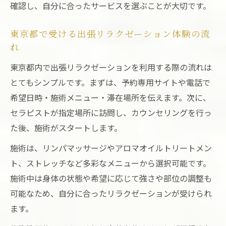
確認し、自分に合ったサービスを選ぶことが大切です。
東京出張リラクゼーションで寝る前のリン
パケア体験
東京都で受ける出張リラクゼーション体験の流
快眠をサポートする東京出張リラクゼーシ
れ
ョン活用法
東京都内で出張リラクゼーションを利用する際の流れは
東京都で人気のリンパマッサージ効果とポ
とてもシンプルです。まずは、予約専用サイトや電話で
イント
希望日時・施術メニュー・滞在場所を伝えます。次に、
セラピストが指定場所に訪問し、カウンセリングを行っ
寝る前の東京出張リラクゼーションで深い
た後、施術がスタートします。
安らぎを
質の良い眠りを促す東京出張リラクゼーシ
施術は、リンパマッサージやアロマオイルトリートメン
ョン術
ト、ストレッチなど多彩なメニューから選択可能です。
忙しい毎日に効く東京出張エステの魅力とは
施術中は身体の状態や希望に応じて強さや部位の調整も
可能なため、自分に合ったリラクゼーションが受けられ
東京出張リラクゼーションとエステの違い
ます。
とは