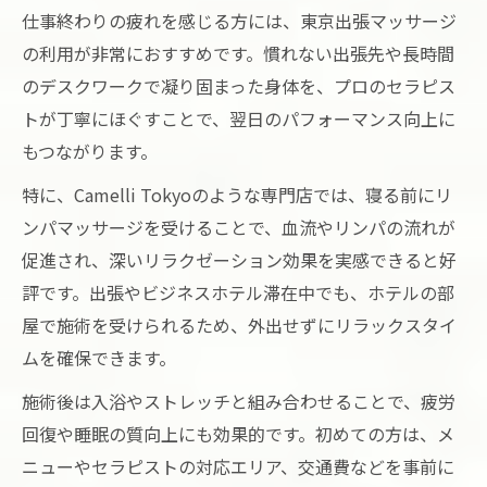
仕事終わりの疲れを感じる方には、東京出張マッサージ
術ポイント
の利用が非常におすすめです。慣れない出張先や長時間
ビジネスホテル滞在時のリラクゼーション活用
のデスクワークで凝り固まった身体を、プロのセラピス
法
トが丁寧にほぐすことで、翌日のパフォーマンス向上に
ビジネスホテルで受ける東京出張リラクゼ
もつながります。
ーションの利点
特に、Camelli Tokyoのような専門店では、寝る前にリ
東京都のホテル滞在と出張マッサージ利用
ンパマッサージを受けることで、血流やリンパの流れが
方法
促進され、深いリラクゼーション効果を実感できると好
東京出張リラクゼーションが叶えるホテル
評です。出張やビジネスホテル滞在中でも、ホテルの部
での癒やし
屋で施術を受けられるため、外出せずにリラックスタイ
ビジネスパーソン向け東京出張リラクゼー
ムを確保できます。
ション活用術
施術後は入浴やストレッチと組み合わせることで、疲労
ホテル滞在時の東京出張リラクゼーション
回復や睡眠の質向上にも効果的です。初めての方は、メ
の選び方
ニューやセラピストの対応エリア、交通費などを事前に
リンパマッサージが導く快適な眠りを得る秘訣