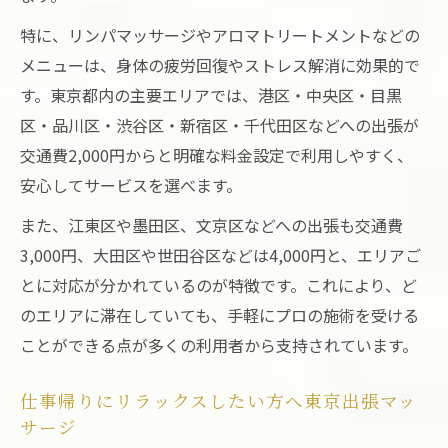
リラクゼーション効果を高める東京出張サ
特に、リンパマッサージやアロマトリートメントなどの
ービス体験
メニューは、身体の疲労回復やストレス解消に効果的で
ホテルで気軽に受けられる東京出張リラク
す。東京都内の主要エリアでは、港区・中央区・目黒
ゼーション術
区・品川区・渋谷区・新宿区・千代田区などへの出張が
交通費2,000円からと明確な料金設定で利用しやすく、
心身の疲れを癒やす東京都出張マッサージ術
安心してサービスを選べます。
東京都出張マッサージで心身の疲労をリセ
ット
また、江東区や墨田区、文京区などへの出張も交通費
東京出張リラクゼーションがもたらす疲労
3,000円、大田区や世田谷区などは4,000円と、エリアご
回復効果
とに対応が分かれているのが特徴です。これにより、ど
のエリアに滞在していても、手軽にプロの施術を受ける
効果的なマッサージ術で東京出張リラクゼ
ことができる点が多くの利用者から支持されています。
ーション体験
リンパマッサージで東京出張リラクゼーシ
仕事帰りにリラックスしたい方へ東京出張マッ
ョンの満足度向上
サージ
東京都で選ぶべき出張リラクゼーション施