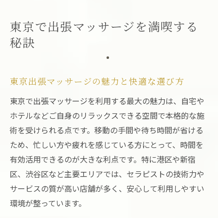
東京出張マッサージ利用時の衛生管理ポイ
ント
東京で出張マッサージを満喫する
忙しい男性に最適な東京出張マッサージ活
秘訣
用法
自宅やホテルで快適にリラックス体験
東京出張マッサージが実現する自宅リラッ
東京出張マッサージの魅力と快適な選び方
クス術
東京で出張マッサージを利用する最大の魅力は、自宅や
ホテルで感じる上質な東京出張マッサージ
ホテルなどご自身のリラックスできる空間で本格的な施
の魅力
術を受けられる点です。移動の手間や待ち時間が省ける
オーガニックタオルの触感で癒やし効果を
ため、忙しい方や疲れを感じている方にとって、時間を
最大化
有効活用できるのが大きな利点です。特に港区や新宿
東京出張マッサージでくつろぎ空間を演出
区、渋谷区など主要エリアでは、セラピストの技術力や
する方法
サービスの質が高い店舗が多く、安心して利用しやすい
環境が整っています。
出張マッサージアプリと東京での上手な活