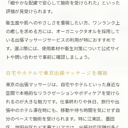
「細やかな配慮で安心して施術を受けられた」といった
質と価格を両立する東京出張マッサージ活
評価が見受けられます。
用術
衛生面や肌へのやさしさを重視したい方、ワンランク上
予約しやすいサービスの選び方を徹底解説
の癒しを求める方には、オーガニックタオルを採用して
東京出張マッサージをスムーズ予約するコ
いる出張マッサージサービスの利用が特におすすめで
ツ
す。選ぶ際には、使用素材や衛生対策について公式サイ
便利な出張マッサージアプリ活用術と注意
トや問い合わせで事前に確認しましょう。
点
東京出張マッサージの予約方法と流れを解
自宅やホテルで東京出張マッサージを堪能
説
東京の出張マッサージは、自宅やホテルといった身近な
予約時に押さえたいオーガニックタオルの
空間で本格的なリラクゼーションやボディケアを受けら
魅力
れるのが大きな魅力です。仕事終わりや休日、旅行や出
出張マッサージ料金とサービス内容の比較
張中のホテル滞在時にも、移動や待ち時間を気にせず自
ポイント
分のペースで施術を受けられます。特に江東区、墨田
区、世田谷区など主要エリアでは、出張対応店舗が多く