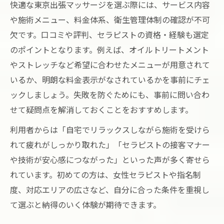
用法
快適な東京出張マッサージを選ぶ際には、サービス内容
安心して利用できる東京出張マッサージ術
や施術メニュー、料金体系、衛生管理体制の確認が不可
欠です。口コミや評判、セラピストの資格・経験も選定
東京出張マッサージは安全対策と品質重視
のポイントとなります。例えば、オイルトリートメント
が必須
やストレッチなど希望に合わせたメニューが用意されて
厳選された女性セラピストによる安心施術
いるか、明朗な料金表示がなされているかを事前にチェ
の特徴
ックしましょう。失敗を防ぐためにも、事前に問い合わ
東京出張マッサージ利用時の衛生面チェッ
せて疑問点を解消しておくことをおすすめします。
クポイント
利用者からは「自宅でリラックスしながら施術を受けら
信頼できる東京出張マッサージサービスの
れて疲れがしっかり取れた」「セラピストの接客マナー
見極め方
や技術が安心感につながった」といった声が多く寄せら
オーガニックタオルで安心感が高まる理由
れています。初めての方は、女性セラピストや指名制
疲労回復に最適なリラクゼーション空間とは
度、対応エリアの広さなど、自分に合った条件を重視し
東京出張マッサージで叶う極上リラクゼー
て選ぶと納得のいく体験が期待できます。
ション