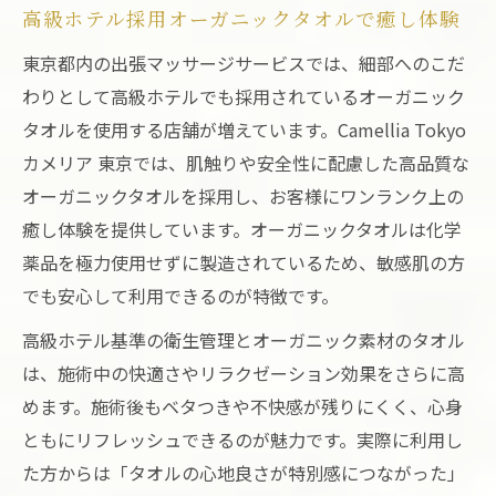
出張マッサージがもたらす自宅での疲労回
高級ホテル採用オーガニックタオルで癒し体験
復法
東京都内の出張マッサージサービスでは、細部へのこだ
オーガニックタオル採用で心身の癒しを深
わりとして高級ホテルでも採用されているオーガニック
める
タオルを使用する店舗が増えています。Camellia Tokyo
ホテルで体験する東京出張マッサージの贅
カメリア 東京では、肌触りや安全性に配慮した高品質な
沢感
オーガニックタオルを採用し、お客様にワンランク上の
男性が求めるリラクゼーション空間の条件
癒し体験を提供しています。オーガニックタオルは化学
質重視の男性が選ぶ東京の出張マッサージ
薬品を極力使用せずに製造されているため、敏感肌の方
でも安心して利用できるのが特徴です。
東京出張マッサージ選びで重視したい品質
基準
高級ホテル基準の衛生管理とオーガニック素材のタオル
高品質オーガニックタオルがもたらす安心
は、施術中の快適さやリラクゼーション効果をさらに高
感
めます。施術後もベタつきや不快感が残りにくく、心身
ともにリフレッシュできるのが魅力です。実際に利用し
セラピストの技術力が生む満足度の違い
た方からは「タオルの心地良さが特別感につながった」
東京出張マッサージの口コミ評価の見方