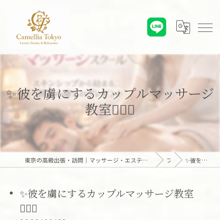
✨彼を虜にするカップルマッサージ
教室💆‍♀️✨
東京の高級出張・訪問｜マッサージ・エステ・オンライン心理カウンセリング｜六本木・麻布・赤坂・青山・白金・港区・東京23区｜アロマオイルとディープリンパで贅沢なひとときを「Camellia Tokyo（カメリア東京）」
ブログ
✨彼を虜にするカップルマッサージ教室💆‍♀️✨
✨彼を虜にするカップルマッサージ教室
💆‍♀️✨