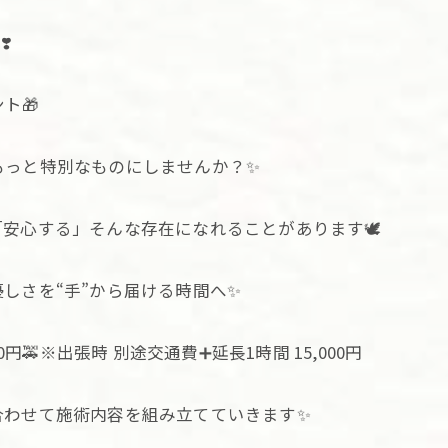
️
ト🎁
もっと特別なものにしませんか？✨
安心する」そんな存在になれることがあります🕊️
しさを“手”から届ける時間へ✨
0円🚕※出張時 別途交通費➕延長1時間 15,000円
合わせて施術内容を組み立てていきます✨