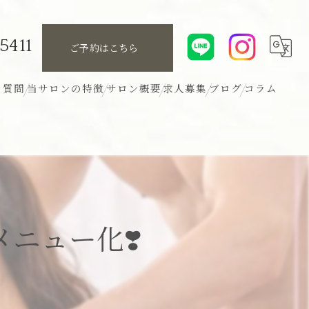
5411
ご予約はこちら
る質問
当サロンの特徴
サロン概要
求人募集
ブログ
コラム
リンパ
アロマ
ボディ
ニュー化❣️
ヘッド