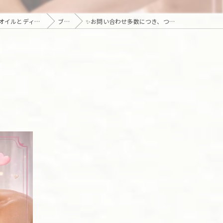
東京の高級出張・訪問｜マッサージ・エステ・オンライン心理カウンセリング｜六本木・麻布・赤坂・青山・白金・港区・東京23区｜アロマオイルとディープリンパで贅沢なひとときを「Camellia Tokyo（カメリア東京）」
ブログ
✨お問い合わせ多数につき、ついにメニュー化❣️