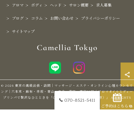
アロマ
ボディ
ヘッド
サロン概要
求人募集
ブログ
コラム
お問い合わせ
プライバシーポリシー
サイトマップ
© 2026 東京の高級出張・訪問｜マッサージ・エステ・オンライン心理カウンセリ
ング｜六本木・麻布・赤坂・青山・白金・港区・東京23区｜アロマオイルとディー
プリンパで贅沢なひとときを「Camellia Tokyo（カメリア東京）」 ALL RIGHTS
070-8521-5411
RESERVED.
ご予約はこちら